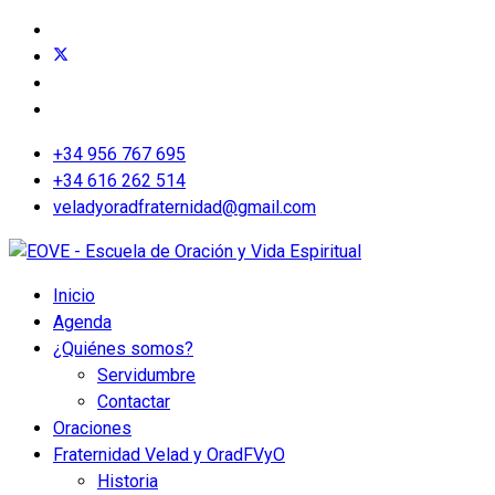
+34 956 767 695
+34 616 262 514
veladyoradfraternidad@gmail.com
Inicio
Agenda
¿Quiénes somos?
Servidumbre
Contactar
Oraciones
Fraternidad Velad y Orad
FVyO
Historia