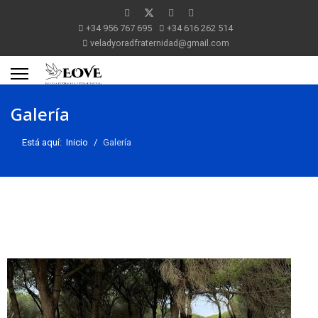
+34 956 767 695
+34 616 262 514
veladyoradfraternidad@gmail.com
Galería
Está aquí:
Inicio
Galería