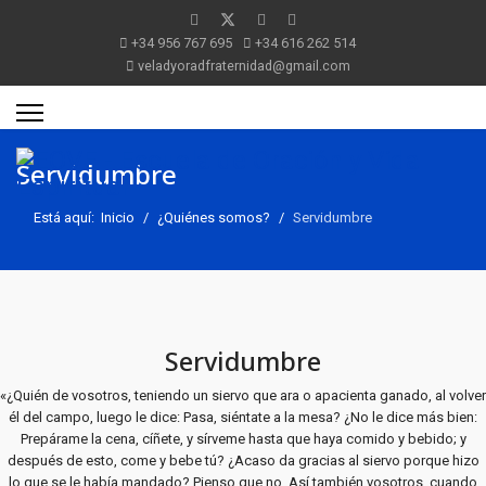
+34 956 767 695
+34 616 262 514
veladyoradfraternidad@gmail.com
Servidumbre
Está aquí:
Inicio
¿Quiénes somos?
Servidumbre
Servidumbre
«¿Quién de vosotros, teniendo un siervo que ara o apacienta ganado, al volver
él del campo, luego le dice: Pasa, siéntate a la mesa? ¿No le dice más bien:
Prepárame la cena, cíñete, y sírveme hasta que haya comido y bebido; y
después de esto, come y bebe tú? ¿Acaso da gracias al siervo porque hizo
lo que se le había mandado? Pienso que no. Así también vosotros, cuando