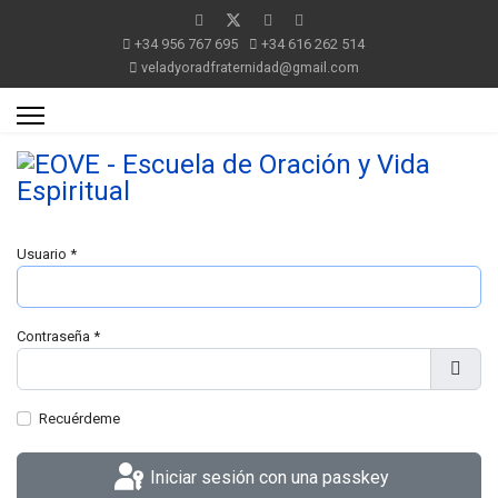
+34 956 767 695
+34 616 262 514
veladyoradfraternidad@gmail.com
Usuario
*
Contraseña
*
Mostr
Recuérdeme
Iniciar sesión con una passkey