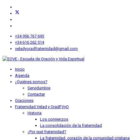
+34 956 767 695
+34 616 262 514
veladyoradfraternidad@gmail.com
Inicio
Agenda
¿Quiénes somos?
Servidumbre
Contactar
Oraciones
Fraternidad Velad y Orad
FVyO
Historia
Los comienzos
La consolidación de la fraternidad
¿Por qué fraternidad?
La fraternidad, corazón de la comunidad cristiana