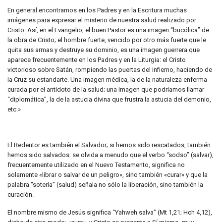
En general encontramos en los Padres y en la Escritura muchas
imágenes para expresar el misterio de nuestra salud realizado por
Cristo. Así, en el Evangelio, el buen Pastor es una imagen “bucólica” de
la obra de Cristo; el hombre fuerte, vencido por otro más fuerte que le
quita sus armas y destruye su dominio, es una imagen guerrera que
aparece frecuentemente en los Padres y en la Liturgia: el Cristo
victorioso sobre Satán, rompiendo las puertas del infierno, haciendo de
la Cruz su estandarte. Una imagen médica, la de la naturaleza enferma
curada por el antídoto de la salud; una imagen que podríamos llamar
“diplomática”, la de la astucia divina que frustra la astucia del demonio,
etc.»
El Redentor es también el Salvador; si hemos sido rescatados, también
hemos sido salvados: se olvida a menudo que el verbo “sodso” (salvar),
frecuentemente utilizado en el Nuevo Testamento, significa no
solamente «librar o salvar de un peligro», sino también «curar» y que la
palabra “sotería” (salud) señala no sólo la liberación, sino también la
curación.
El nombre mismo de Jesús significa “Yahweh salva” (Mt 1,21; Hch 4,12),