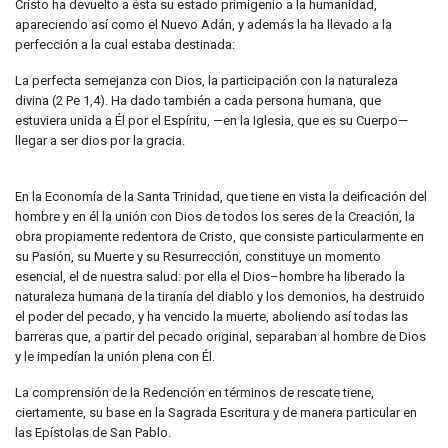
Cristo ha devuelto a ésta su estado primigenio a la humanidad,
apareciendo así como el Nuevo Adán, y además la ha llevado a la
perfección a la cual estaba destinada:
La perfecta semejanza con Dios, la participación con la naturaleza
divina (2 Pe 1,4). Ha dado también a cada persona humana, que
estuviera unida a Él por el Espíritu, —en la Iglesia, que es su Cuerpo—
llegar a ser dios por la gracia.
En la Economía de la Santa Trinidad, que tiene en vista la deificación del
hombre y en él la unión con Dios de todos los seres de la Creación, la
obra propiamente redentora de Cristo, que consiste particularmente en
su Pasión, su Muerte y su Resurrección, constituye un momento
esencial, el de nuestra salud: por ella el Dios–hombre ha liberado la
naturaleza humana de la tiranía del diablo y los demonios, ha destruido
el poder del pecado, y ha vencido la muerte, aboliendo así todas las
barreras que, a partir del pecado original, separaban al hombre de Dios
y le impedían la unión plena con Él.
La comprensión de la Redención en términos de rescate tiene,
ciertamente, su base en la Sagrada Escritura y de manera particular en
las Epístolas de San Pablo.