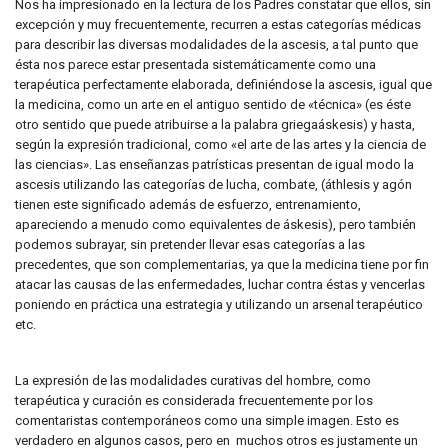
Nos ha impresionado en la lectura de los Padres constatar que ellos, sin
excepción y muy frecuentemente, recurren a estas categorías médicas
para describir las diversas modalidades de la ascesis, a tal punto que
ésta nos parece estar presentada sistemáticamente como una
terapéutica perfectamente elaborada, definiéndose la ascesis, igual que
la medicina, como un arte en el antiguo sentido de «técnica» (es éste
otro sentido que puede atribuirse a la palabra griegaáskesis) y hasta,
según la expresión tradicional, como «el arte de las artes y la ciencia de
las ciencias». Las enseñanzas patrísticas presentan de igual modo la
ascesis utilizando las categorías de lucha, combate, (áthlesis y agón
tienen este significado además de esfuerzo, entrenamiento,
apareciendo a menudo como equivalentes de áskesis), pero también
podemos subrayar, sin pretender llevar esas categorías a las
precedentes, que son complementarias, ya que la medicina tiene por fin
atacar las causas de las enfermedades, luchar contra éstas y vencerlas
poniendo en práctica una estrategia y utilizando un arsenal terapéutico
etc.
La expresión de las modalidades curativas del hombre, como
terapéutica y curación es considerada frecuentemente por los
comentaristas contemporáneos como una simple imagen. Esto es
verdadero en algunos casos, pero en muchos otros es justamente un