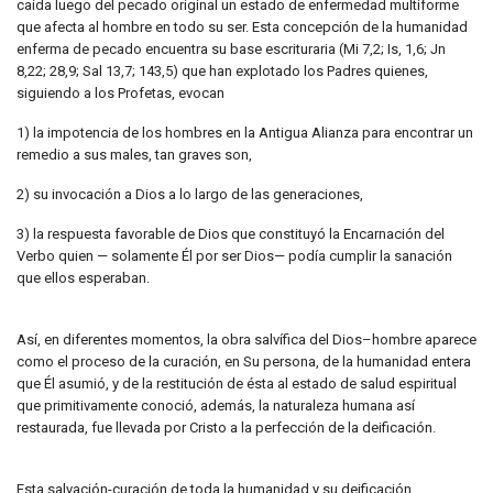
caída luego del pecado original un estado de enfermedad multiforme
que afecta al hombre en todo su ser. Esta concepción de la humanidad
enferma de pecado encuentra su base escrituraria (Mi 7,2; Is, 1,6; Jn
8,22; 28,9; Sal 13,7; 143,5) que han explotado los Padres quienes,
siguiendo a los Profetas, evocan
1) la impotencia de los hombres en la Antigua Alianza para encontrar un
remedio a sus males, tan graves son,
2) su invocación a Dios a lo largo de las generaciones,
3) la respuesta favorable de Dios que constituyó la Encarnación del
Verbo quien — solamente Él por ser Dios— podía cumplir la sanación
que ellos esperaban.
Así, en diferentes momentos, la obra salvífica del Dios–hombre aparece
como el proceso de la curación, en Su persona, de la humanidad entera
que Él asumió, y de la restitución de ésta al estado de salud espiritual
que primitivamente conoció, además, la naturaleza humana así
restaurada, fue llevada por Cristo a la perfección de la deificación.
Esta salvación-curación de toda la humanidad y su deificación