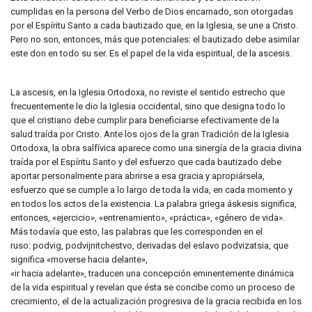
cumplidas en la persona del Verbo de Dios encarnado, son otorgadas
por el Espíritu Santo a cada bautizado que, en la Iglesia, se une a Cristo.
Pero no son, entonces, más que potenciales: el bautizado debe asimilar
este don en todo su ser. Es el papel de la vida espiritual, de la ascesis.
La ascesis, en la Iglesia Ortodoxa, no reviste el sentido estrecho que
frecuentemente le dio la Iglesia occidental, sino que designa todo lo
que el cristiano debe cumplir para beneficiarse efectivamente de la
salud traída por Cristo. Ante los ojos de la gran Tradición de la Iglesia
Ortodoxa, la obra salfívica aparece como una sinergía de la gracia divina
traída por el Espíritu Santo y del esfuerzo que cada bautizado debe
aportar personalmente para abrirse a esa gracia y apropiársela,
esfuerzo que se cumple a lo largo de toda la vida, en cada momento y
en todos los actos de la existencia. La palabra griega áskesis significa,
entonces, «ejercicio», «entrenamiento», «práctica», «género de vida».
Más todavía que esto, las palabras que les corresponden en el
ruso: podvig, podvijnitchestvo, derivadas del eslavo podvizatsia, que
significa «moverse hacia delante»,
«ir hacia adelante», traducen una concepción eminentemente dinámica
de la vida espiritual y revelan que ésta se concibe como un proceso de
crecimiento, el de la actualización progresiva de la gracia recibida en los