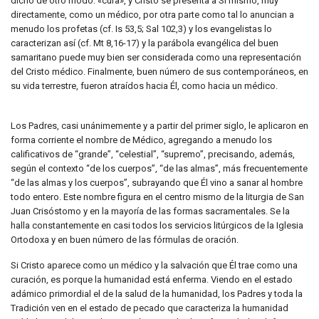
dicho de otro modo: «cura», y Cristo se presenta a Sí mismo, muy
directamente, como un médico, por otra parte como tal lo anuncian a
menudo los profetas (cf. Is 53,5; Sal 102,3) y los evangelistas lo
caracterizan así (cf. Mt 8,16-17) y la parábola evangélica del buen
samaritano puede muy bien ser considerada como una representación
del Cristo médico. Finalmente, buen número de sus contemporáneos, en
su vida terrestre, fueron atraídos hacia Él, como hacia un médico.
Los Padres, casi unánimemente y a partir del primer siglo, le aplicaron en
forma corriente el nombre de Médico, agregando a menudo los
calificativos de “grande”, “celestial”, “supremo”, precisando, además,
según el contexto “de los cuerpos”, “de las almas”, más frecuentemente
“de las almas y los cuerpos”, subrayando que Él vino a sanar al hombre
todo entero. Este nombre figura en el centro mismo de la liturgia de San
Juan Crisóstomo y en la mayoría de las formas sacramentales. Se la
halla constantemente en casi todos los servicios litúrgicos de la Iglesia
Ortodoxa y en buen número de las fórmulas de oración.
Si Cristo aparece como un médico y la salvación que Él trae como una
curación, es porque la humanidad está enferma. Viendo en el estado
adámico primordial el de la salud de la humanidad, los Padres y toda la
Tradición ven en el estado de pecado que caracteriza la humanidad