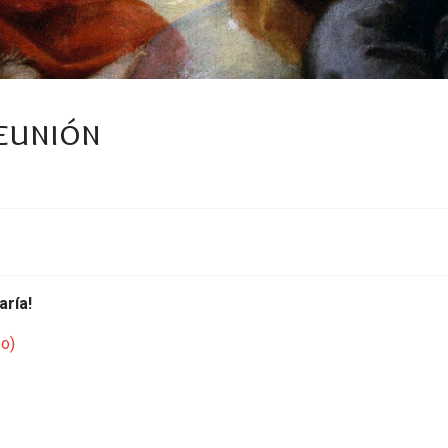
eunión
aría!
po)