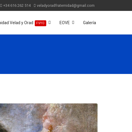
+34 616 262 514
veladyoradfraternidad@gmail.com
nidad Velad y Orad
EOVE
Galería
FVYO