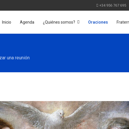
+34 956 767 695
Inicio
Agenda
¿Quiénes somos?
Oraciones
Frater
ar una reunión