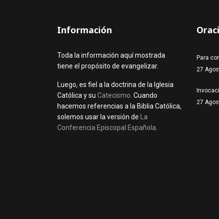
Información
Orac
Toda la información aquí mostrada
Para co
tiene el propósito de evangelizar.
27 Agos
Luego, es fiel a la doctrina de la Iglesia
Invocaci
Católica y su
Catecismo
. Cuando
27 Agos
hacemos referencias a la Biblia Católica,
solemos usar la versión de
La
Conferencia Episcopal Española
.