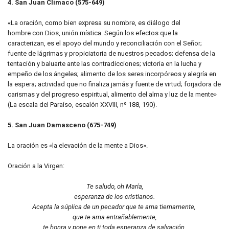
4. San Juan Clímaco (575-649)
«La oración, como bien expresa su nombre, es diálogo del
hombre con Dios, unión mística. Según los efectos que la
caracterizan, es el apoyo del mundo y reconciliación con el Señor;
fuente de lágrimas y propiciatoria de nuestros pecados; defensa de la
tentación y baluarte ante las contradicciones; victoria en la lucha y
empeño de los ángeles; alimento de los seres incorpóreos y alegría en
la espera; actividad que no finaliza jamás y fuente de virtud; forjadora de
carismas y del progreso espiritual, alimento del alma y luz de la mente»
(La escala del Paraíso, escalón XXVIII, nº 188, 190).
5. San Juan Damasceno (675-749)
La oración es «la elevación de la mente a Dios».
Oración a la Virgen:
Te saludo, oh María,
esperanza de los cristianos.
Acepta la súplica de un pecador que te ama tiernamente,
que te ama entrañablemente,
te honra y pone en ti toda esperanza de salvación.