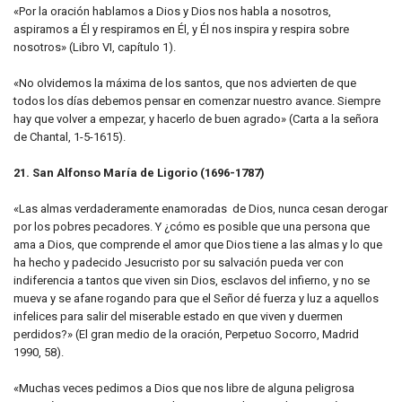
«Por la oración hablamos a Dios y Dios nos habla a nosotros,
aspiramos a Él y respiramos en Él, y Él nos inspira y respira sobre
nosotros» (Libro VI, capítulo 1).
«No olvidemos la máxima de los santos, que nos advierten de que
todos los días debemos pensar en comenzar nuestro avance. Siempre
hay que volver a empezar, y hacerlo de buen agrado» (Carta a la señora
de Chantal, 1-5-1615).
21. San Alfonso María de Ligorio (1696-1787)
«Las almas verdaderamente enamoradas de Dios, nunca cesan derogar
por los pobres pecadores. Y ¿cómo es posible que una persona que
ama a Dios, que comprende el amor que Dios tiene a las almas y lo que
ha hecho y padecido Jesucristo por su salvación pueda ver con
indiferencia a tantos que viven sin Dios, esclavos del infierno, y no se
mueva y se afane rogando para que el Señor dé fuerza y luz a aquellos
infelices para salir del miserable estado en que viven y duermen
perdidos?» (El gran medio de la oración, Perpetuo Socorro, Madrid
1990, 58).
«Muchas veces pedimos a Dios que nos libre de alguna peligrosa