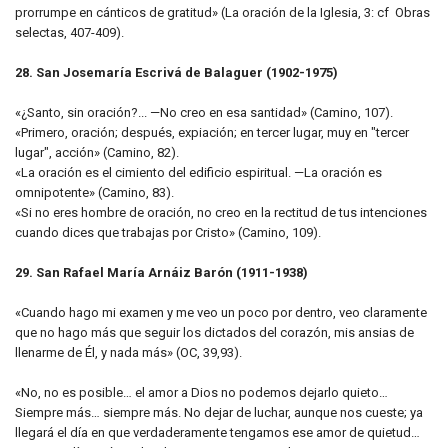
prorrumpe en cánticos de gratitud» (La oración de la Iglesia, 3: cf Obras
selectas, 407-409).
28. San Josemaría Escrivá de Balaguer (1902-1975)
«¿Santo, sin oración?... —No creo en esa santidad» (Camino, 107).
«Primero, oración; después, expiación; en tercer lugar, muy en "tercer
lugar", acción» (Camino, 82).
«La oración es el cimiento del edificio espiritual. —La oración es
omnipotente» (Camino, 83).
«Si no eres hombre de oración, no creo en la rectitud de tus intenciones
cuando dices que trabajas por Cristo» (Camino, 109).
29. San Rafael María Arnáiz Barón (1911-1938)
«Cuando hago mi examen y me veo un poco por dentro, veo claramente
que no hago más que seguir los dictados del corazón, mis ansias de
llenarme de Él, y nada más» (OC, 39,93).
«No, no es posible… el amor a Dios no podemos dejarlo quieto…
Siempre más… siempre más. No dejar de luchar, aunque nos cueste; ya
llegará el día en que verdaderamente tengamos ese amor de quietud…