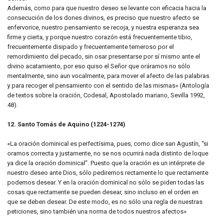
Además, como para que nuestro deseo se levante con eficacia hacia la
consecución de los dones divinos, es preciso que nuestro afecto se
enfervorice, nuestro pensamiento se recoja, y nuestra esperanza sea
firme y cierta, y porque nuestro corazón está frecuentemente tibio,
frecuentemente disipado y frecuentemente temeroso por el
remordimiento del pecado, sin osar presentarse por sí mismo ante el
divino acatamiento, por eso quiso el Señor que oráramos no sólo
mentalmente, sino aun vocalmente, para mover el afecto de las palabras
y para recoger el pensamiento con el sentido de las mismas» (Antología
de textos sobre la oración, Codesal, Apostolado mariano, Sevilla 1992,
48).
12. Santo Tomás de Aquino (1224-1274)
«La oración dominical es perfectísima, pues, como dice san Agustín, “si
oramos correcta y justamente, no se nos ocurrirá nada distinto de loque
ya dice la oración dominical”. Puesto que la oración es un intérprete de
nuestro deseo ante Dios, sólo pediremos rectamente lo que rectamente
podemos desear. Y en la oración dominical no sólo se piden todas las
cosas que rectamente se pueden desear, sino incluso en el orden en
que se deben desear. De este modo, es no sólo una regla de nuestras
peticiones, sino también una norma de todos nuestros afectos»