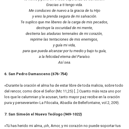
Gracias a ti tengo vida.
Me conduces de nuevo a la gracia de tu Hijo
y eres la prenda segura de mi salvación.
Te suplico que me liberes de la carga de mis pecados,
destruye la oscuridad de mi mente,
destierra las ataduras terrenales de mi corazón,
reprime las tentaciones de mis enemigos,
y guía mi vida,
para que pueda alcanzar por tu medio y bajo tu guía,
a la felicidad eterna del Paraíso.
Así sea.
6. San Pedro Damasceno (676-754)
«Durante la oración el alma ha de estar libre de toda malicia, sobre todo
del rencor, como dice el Señor (Mc 11,25) […] Cuanto más reza uno por
los que le calumnian y le acusan, tanto mayor paz recibe en la oración
pura y perseverante» La Filocalia, Abadía de Bellefontaine, vol.2, 209).
7. San Simeón el Nuevo Teólogo (949-1022)
«Tú has herido mi alma, ¡oh, Amor, y mi corazón no puede soportar tus