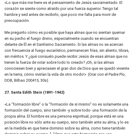
«Lo que más me hiere es el pensamiento de Jesús sacramentado. El
corazón se siente como atraído por una fuerza superior. Tengo tal
hambre y sed antes de recibirlo, que poco me falta para morir de
preocupación.
Me pregunto cómo es posible que haya almas que no sientan quemar
en su pecho el fuego divino, especialmente cuando se encuentran
delante de Él en el Santísimo Sacramento. Si las almas no se acercan
con frecuencia al fuego eucarístico, permanecen frías, sin aliento, tibias,
sin méritos. Y ¿qué consuelo puede recibir Jesús de esas almas que no
tienen la fuerza de volar sobre todo lo creado? ¡Oh, si las almas
conociesen bien y apreciasen el gran don de Dios que se quedó viviente
en la tierra, cómo vivirían la vida de otro modo!» (Orar con el Padre Pío,
DDB, Bilbao 200415, 30s).
27. Santa Edith Stein (1891-1942)
«La “formación libre” o la “formación de sí mismo” no es solamente una
formación del cuerpo, sino también -y sobre todo- una formación de la
propia alma. El hombre es una persona espiritual, porque está en una
posición libre no sólo ante su cuerpo, sino también ante su alma, y lo es
en la medida en que tiene dominio sobre su alma, como tiene también