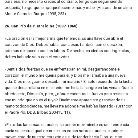
para eso, no necesito crecer; al contrario, tengo que seguir siendo
pequeña, tengo que empequeñecerme más y más» (Historia de un alma,
Monte Carmelo, Burgos 1995, 253).
26. San Pío de Pietrelcina (1887-1968)
«La oración es la mejor arma que tenemos. Es una llave que abre el
corazón de Dios. Debes hablar con Jesús también con el corazón,
además de hacerlo con los labios. De hecho, en ciertas contingencias,
debes hablarle solo con el corazón».
«Sentía dos fuerzas que se enfrentaban en mí, desgarrándome el
corazón: el mundo me quería para él, y Dios me llamaba a una nueva
vida. Dios mío, ¿cómo describir mi martirio? El solo recuerdo de la lucha
que se desarrollaba en mi interior me hiela la sangre en las venas. Quería
obedecerte, Dios mío, pero, ¿dónde encontrar la fuerza para resistir a
ese mundo que no es el tuyo? Finalmente apareciste y, tendiendo tu
mano todopoderosa, me llevaste adonde me habías llamado» (Orar con
el Padre Pío, DDB, Bilbao 200415, 11).
«En todas las cosas naturales, su primer movimiento es una tendencia
hacia su centro. Igual ocurre en las cosas sobrenaturales: el primer
movimiento de nuestro corazón es el de tender hacia Dios, que no