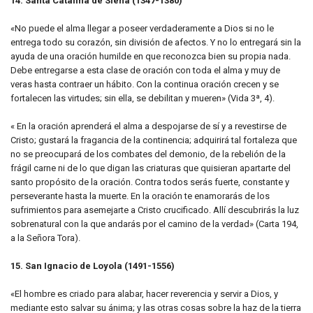
14. Santa Catalina de Siena (1347-1380)
«No puede el alma llegar a poseer verdaderamente a Dios si no le
entrega todo su corazón, sin división de afectos. Y no lo entregará sin la
ayuda de una oración humilde en que reconozca bien su propia nada.
Debe entregarse a esta clase de oración con toda el alma y muy de
veras hasta contraer un hábito. Con la continua oración crecen y se
fortalecen las virtudes; sin ella, se debilitan y mueren» (Vida 3ª, 4).
« En la oración aprenderá el alma a despojarse de sí y a revestirse de
Cristo; gustará la fragancia de la continencia; adquirirá tal fortaleza que
no se preocupará de los combates del demonio, de la rebelión de la
frágil carne ni de lo que digan las criaturas que quisieran apartarte del
santo propósito de la oración. Contra todos serás fuerte, constante y
perseverante hasta la muerte. En la oración te enamorarás de los
sufrimientos para asemejarte a Cristo crucificado. Allí descubrirás la luz
sobrenatural con la que andarás por el camino de la verdad» (Carta 194,
a la Señora Tora).
15. San Ignacio de Loyola (1491-1556)
«El hombre es criado para alabar, hacer reverencia y servir a Dios, y
mediante esto salvar su ánima; y las otras cosas sobre la haz de la tierra