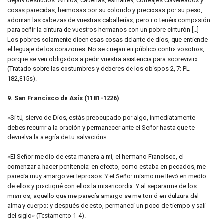
dejáis desnudos. Anillos, cadenas, esmaltes, correajes claveteados y
cosas parecidas, hermosas por su colorido y preciosas por su peso,
adornan las cabezas de vuestras caballerías, pero no tenéis compasión
para ceñir la cintura de vuestros hermanos con un pobre cinturón […]
Los pobres solamente dicen esas cosas delante de dios, que entiende
el leguaje de los corazones. No se quejan en público contra vosotros,
porque se ven obligados a pedir vuestra asistencia para sobrevivir»
(Tratado sobre las costumbres y deberes de los obispos 2, 7: PL
182,815s).
9. San Francisco de Asís (1181-1226)
«Si tú, siervo de Dios, estás preocupado por algo, inmediatamente
debes recurrir a la oración y permanecer ante el Señor hasta que te
devuelva la alegría de tu salvación».
«El Señor me dio de esta manera a mí, el hermano Francisco, el
comenzar a hacer penitencia; en efecto, como estaba en pecados, me
parecía muy amargo ver leprosos. Y el Señor mismo me llevó en medio
de ellos y practiqué con ellos la misericordia. Y al separarme de los
mismos, aquello que me parecía amargo se me tornó en dulzura del
alma y cuerpo; y después de esto, permanecí un poco de tiempo y salí
del siglo» (Testamento 1-4).