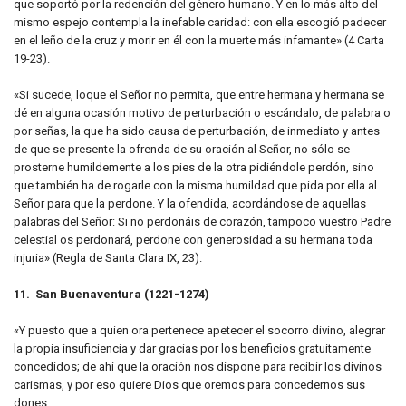
que soportó por la redención del género humano. Y en lo más alto del
mismo espejo contempla la inefable caridad: con ella escogió padecer
en el leño de la cruz y morir en él con la muerte más infamante» (4 Carta
19-23).
«Si sucede, loque el Señor no permita, que entre hermana y hermana se
dé en alguna ocasión motivo de perturbación o escándalo, de palabra o
por señas, la que ha sido causa de perturbación, de inmediato y antes
de que se presente la ofrenda de su oración al Señor, no sólo se
prosterne humildemente a los pies de la otra pidiéndole perdón, sino
que también ha de rogarle con la misma humildad que pida por ella al
Señor para que la perdone. Y la ofendida, acordándose de aquellas
palabras del Señor: Si no perdonáis de corazón, tampoco vuestro Padre
celestial os perdonará, perdone con generosidad a su hermana toda
injuria» (Regla de Santa Clara IX, 23).
11. San Buenaventura (1221-1274)
«Y puesto que a quien ora pertenece apetecer el socorro divino, alegrar
la propia insuficiencia y dar gracias por los beneficios gratuitamente
concedidos; de ahí que la oración nos dispone para recibir los divinos
carismas, y por eso quiere Dios que oremos para concedernos sus
dones.