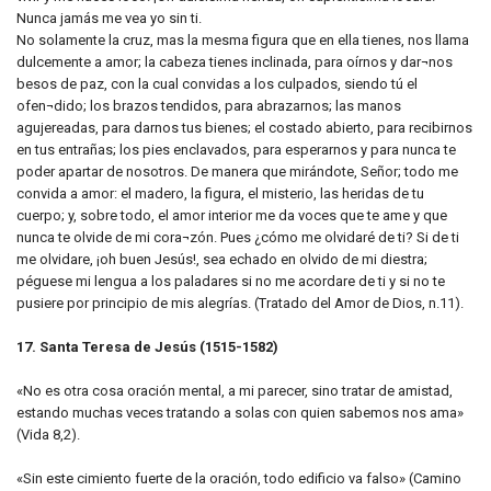
Nunca jamás me vea yo sin ti.
No solamente la cruz, mas la mesma figura que en ella tienes, nos llama
dulcemente a amor; la cabeza tienes inclinada, para oírnos y dar¬nos
besos de paz, con la cual convidas a los culpados, siendo tú el
ofen¬dido; los brazos tendidos, para abrazarnos; las manos
agujereadas, para darnos tus bienes; el costado abierto, para recibirnos
en tus entrañas; los pies enclavados, para esperarnos y para nunca te
poder apartar de nosotros. De manera que mirándote, Señor; todo me
convida a amor: el madero, la figura, el misterio, las heridas de tu
cuerpo; y, sobre todo, el amor interior me da voces que te ame y que
nunca te olvide de mi cora¬zón. Pues ¿cómo me olvidaré de ti? Si de ti
me olvidare, ¡oh buen Jesús!, sea echado en olvido de mi diestra;
péguese mi lengua a los paladares si no me acordare de ti y si no te
pusiere por principio de mis alegrías. (Tratado del Amor de Dios, n.11).
17. Santa Teresa de Jesús (1515-1582)
«No es otra cosa oración mental, a mi parecer, sino tratar de amistad,
estando muchas veces tratando a solas con quien sabemos nos ama»
(Vida 8,2).
«Sin este cimiento fuerte de la oración, todo edificio va falso» (Camino