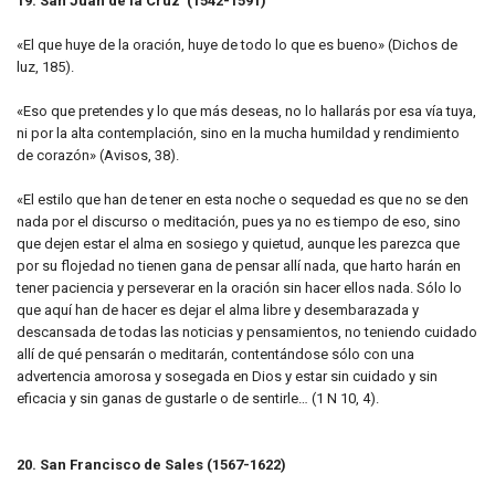
19. San Juan de la Cruz (1542-1591)
«El que huye de la oración, huye de todo lo que es bueno» (Dichos de
luz, 185).
«Eso que pretendes y lo que más deseas, no lo hallarás por esa vía tuya,
ni por la alta contemplación, sino en la mucha humildad y rendimiento
de corazón» (Avisos, 38).
«El estilo que han de tener en esta noche o sequedad es que no se den
nada por el discurso o meditación, pues ya no es tiempo de eso, sino
que dejen estar el alma en sosiego y quietud, aunque les parezca que
por su flojedad no tienen gana de pensar allí nada, que harto harán en
tener paciencia y perseverar en la oración sin hacer ellos nada. Sólo lo
que aquí han de hacer es dejar el alma libre y desembarazada y
descansada de todas las noticias y pensamientos, no teniendo cuidado
allí de qué pensarán o meditarán, contentándose sólo con una
advertencia amorosa y sosegada en Dios y estar sin cuidado y sin
eficacia y sin ganas de gustarle o de sentirle… (1 N 10, 4).
20. San Francisco de Sales (1567-1622)