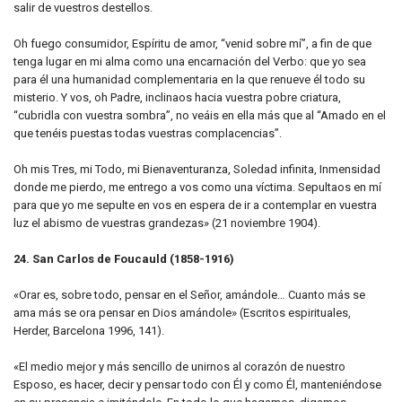
salir de vuestros destellos.
Oh fuego consumidor, Espíritu de amor, “venid sobre mí”, a fin de que
tenga lugar en mi alma como una encarnación del Verbo: que yo sea
para él una humanidad complementaria en la que renueve él todo su
misterio. Y vos, oh Padre, inclinaos hacia vuestra pobre criatura,
“cubridla con vuestra sombra”, no veáis en ella más que al “Amado en el
que tenéis puestas todas vuestras complacencias”.
Oh mis Tres, mi Todo, mi Bienaventuranza, Soledad infinita, Inmensidad
donde me pierdo, me entrego a vos como una víctima. Sepultaos en mí
para que yo me sepulte en vos en espera de ir a contemplar en vuestra
luz el abismo de vuestras grandezas» (21 noviembre 1904).
24. San Carlos de Foucauld (1858-1916)
«Orar es, sobre todo, pensar en el Señor, amándole… Cuanto más se
ama más se ora pensar en Dios amándole» (Escritos espirituales,
Herder, Barcelona 1996, 141).
«El medio mejor y más sencillo de unirnos al corazón de nuestro
Esposo, es hacer, decir y pensar todo con Él y como Él, manteniéndose