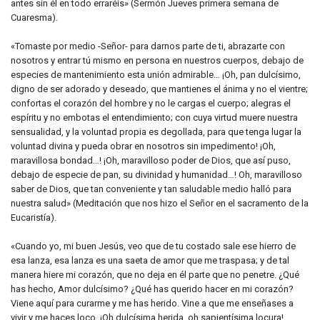
antes sin él en todo erraréis» (Sermón Jueves primera semana de
Cuaresma).
«Tomaste por medio -Señor- para darnos parte de ti, abrazarte con
nosotros y entrar tú mismo en persona en nuestros cuerpos, debajo de
especies de mantenimiento esta unión admirable… ¡Oh, pan dulcísimo,
digno de ser adorado y deseado, que mantienes el ánima y no el vientre;
confortas el corazón del hombre y no le cargas el cuerpo; alegras el
espíritu y no embotas el entendimiento; con cuya virtud muere nuestra
sensualidad, y la voluntad propia es degollada, para que tenga lugar la
voluntad divina y pueda obrar en nosotros sin impedimento! ¡Oh,
maravillosa bondad…! ¡Oh, maravilloso poder de Dios, que así puso,
debajo de especie de pan, su divinidad y humanidad…! Oh, maravilloso
saber de Dios, que tan conveniente y tan saludable medio halló para
nuestra salud» (Meditación que nos hizo el Señor en el sacramento de la
Eucaristía).
«Cuando yo, mi buen Jesús, veo que de tu costado sale ese hierro de
esa lanza, esa lanza es una saeta de amor que me traspasa; y de tal
manera hiere mi corazón, que no deja en él parte que no penetre. ¿Qué
has hecho, Amor dulcísimo? ¿Qué has querido hacer en mi corazón?
Viene aquí para curarme y me has herido. Vine a que me enseñases a
vivir y me haces loco. ¡Oh dulcísima herida, oh sapientísima locura!