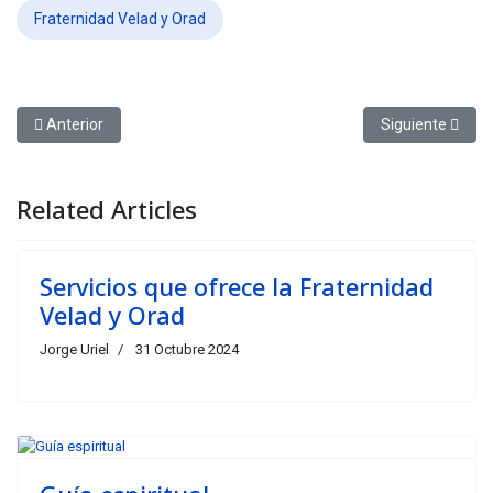
Fraternidad Velad y Orad
Artículo anterior: Enseñanzas sobre la oración y vida espiritual de 
Artículo siguient
Anterior
Siguiente
Related Articles
Servicios que ofrece la Fraternidad
Velad y Orad
Jorge Uriel
31 Octubre 2024