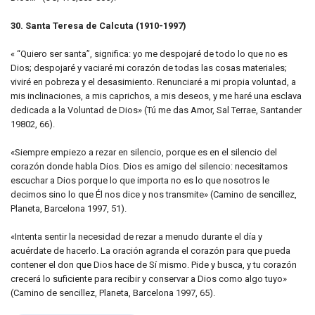
30. Santa Teresa de Calcuta (1910-1997)
« “Quiero ser santa”, significa: yo me despojaré de todo lo que no es
Dios; despojaré y vaciaré mi corazón de todas las cosas materiales;
viviré en pobreza y el desasimiento. Renunciaré a mi propia voluntad, a
mis inclinaciones, a mis caprichos, a mis deseos, y me haré una esclava
dedicada a la Voluntad de Dios» (Tú me das Amor, Sal Terrae, Santander
19802, 66).
«Siempre empiezo a rezar en silencio, porque es en el silencio del
corazón donde habla Dios. Dios es amigo del silencio: necesitamos
escuchar a Dios porque lo que importa no es lo que nosotros le
decimos sino lo que Él nos dice y nos transmite» (Camino de sencillez,
Planeta, Barcelona 1997, 51).
«Intenta sentir la necesidad de rezar a menudo durante el día y
acuérdate de hacerlo. La oración agranda el corazón para que pueda
contener el don que Dios hace de Sí mismo. Pide y busca, y tu corazón
crecerá lo suficiente para recibir y conservar a Dios como algo tuyo»
(Camino de sencillez, Planeta, Barcelona 1997, 65).