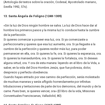
(Antología de textos sobre la oración, Codesal, Apostolado mariano,
Sevilla 1992, 57s).
13. Santa Ángela de Foligno (1248-1309)
«Sin la luz de Dios ningún hombre se salva. La luz de Dios hace dar al
hombre los primeros pasos y la misma luz lo conduce hasta la cumbre
de la perfección.
Si quieres comenzar a poseer esa luz, ora. Si ya comenzaste a
perfeccionarte y quieres que esa luz aumente, ora. Si ya llegaste a la
cumbre de la perfección y quieres recibir más luz, para poder
permanecer en ella, ora. Si quieres la fe, ora. Si quieres la esperanza, ora.
Si quieres la mansedumbre, ora. Si quieres la fortaleza, ora. Si deseas
alguna virtud, ora. Y ora de esta manera: leyendo en el libro de la Vida, a
saber, en la vida del Dios-Hombre Jesús, que fue pobreza, dolor,
desprecio y perfecta obediencia.
Cuando hayas entrado por ese camino de perfección, serás molestado
de muchas maneras y serás afligido horrendamente por infinitas
tribulaciones y tentaciones de parte de los demonios, del mundo y de la
carne. Pues bien, si quieres vencer, ora» (El libro de la vida, Misiones
Conventuales Franciscanas, Valladolid, 80).