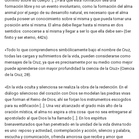
dominio sobre su cuerpo. […] Para que esta formación sea una
formación libre y no un evento involuntario, como la formación del alma
animal por el juego de su desarrollo natural, es necesario que el alma
pueda poseer un conocimiento sobre sí misma y que pueda tomar una
posición ante sí misma. El alma debe llegar hasta sí misma en dos
sentidos: conocerse a sí misma y llegar a ser lo que ella debe ser» (Ser
finito y ser eterno, 442s).
«Todo lo que comprendemos simbólicamente bajo el nombre de Cruz,
todas las cargas y sufrimientos de la vida, pueden considerarse como
mensajes de la Cruz, ya que es precisamente por su medio como mejor
puede aprenderse con mayor profundidad la ciencia de la Cruz» (Ciencia
de la Cruz, 28).
«En la vida oculta y silenciosa se realiza la obra de la redención. En el
diálogo silencioso del corazón con Dios se modelan las piedras vivas
que forman el Reino de Dios; ahí se forjan los instrumentos escogidos
para su edificación […]. Una vez alcanzado el grado más alto de la
oración mística, el alma no aspira a otra cosa que no sea entregarse al
apostolado al que Dios la ha llamado […]. En los espíritus
bienaventurados que han penetrado en la unidad de la vida divina todo
es uno: reposo y actividad, contemplación y acción, silencio y palabra,
escucha y comunicación, ofrenda amorosa que recibe y amor que