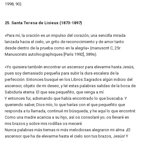
1998, 90).
25. Santa Teresa de Lisieux (1873-1897)
«Para mí, la oración es un impulso del corazón, una sencilla mirada
lanzada hacia el cielo, un grito de reconocimiento y de amor tanto
desde dentro de la prueba como en la alegría» (manuscrit C, 25r:
Manuscrists autohiographiques [París 1992], 389s).
«Yo quisiera también encontrar un ascensor para elevarme hasta Jesús,
pues soy demasiado pequeña para subir la dura escalera de la
perfección. Entonces busqué en los Libros Sagrados algún indicio del
ascensor, objeto de mi deseo, y leí estas palabras salidas de la boca de
Sabiduría eterna: El que sea pequeñito, que venga a mí.
Y entonces fui, adivinando que había encontrado lo que buscaba. Y
queriendo saber, Dios mío, lo que harías con el que pequeñito que
responda a tu llamada, continué mi búsqueda, y he aquí lo que encontré:
Como una madre acaricia a su hijo, así os consolaré yo; os llevaré en
mis brazos y sobre mis rodillas os meceré.
Nunca palabras más tiernas ni más melodiosas alegraron mi alma. ¡El
ascensor que ha de elevarme hasta el cielo son tus brazos, Jesús! Y