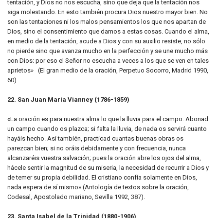
tentación, y Dios no nos escucha, sino que deja que la tentación nos
siga molestando. En esto también procura Dios nuestro mayor bien. No
son las tentaciones ni los malos pensamientos los que nos apartan de
Dios, sino el consentimiento que damos a estas cosas. Cuando el alma,
en medio de la tentación, acude a Dios y con su auxilio resiste, no sólo
no pierde sino que avanza mucho en la perfección y se une mucho más
con Dios: por eso el Señor no escucha a veces a los que se ven en tales
aprietos» (El gran medio de la oración, Perpetuo Socorro, Madrid 1990,
60).
22. San Juan María Vianney (1786-1859)
«La oración es para nuestra alma lo que la lluvia para el campo. Abonad
un campo cuando os plazca; si falta la lluvia, de nada os servirá cuanto
hayáis hecho. Así también, practicad cuantas buenas obras os
parezcan bien; si no oráis debidamente y con frecuencia, nunca
alcanzaréis vuestra salvación; pues la oración abre los ojos del alma,
hácele sentir la magnitud de su miseria, la necesidad de recurrir a Dios y
de temer su propia debilidad. El cristiano confía solamente en Dios,
nada espera de sí mismo» (Antología de textos sobre la oración,
Codesal, Apostolado mariano, Sevilla 1992, 387).
23. Santa Isabel de la Trinidad (1880-1906)