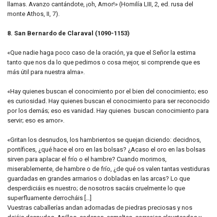
llamas. Avanzo cantándote, ¡oh, Amor!» (Homilía LIII, 2, ed. rusa del
monte Athos, II, 7).
8. San Bernardo de Claraval (1090-1153)
«Que nadie haga poco caso de la oración, ya que el Señor la estima
tanto que nos da lo que pedimos o cosa mejor, si comprende que es
más útil para nuestra alma».
«Hay quienes buscan el conocimiento por el bien del conocimiento; eso
es curiosidad. Hay quienes buscan el conocimiento para ser reconocido
por los demás; eso es vanidad. Hay quienes buscan conocimiento para
servir; eso es amor».
«Gritan los desnudos, los hambrientos se quejan diciendo: decidnos,
pontífices, ¿qué hace el oro en las bolsas? ¿Acaso el oro en las bolsas
sirven para aplacar el frío o el hambre? Cuando morimos,
miserablemente, de hambre o de frío, ¿de qué os valen tantas vestiduras
guardadas en grandes armarios o dobladas en las arcas? Lo que
desperdiciáis es nuestro; de nosotros sacáis cruelmente lo que
superfluamente derrocháis […]
Vuestras caballerías andan adornadas de piedras preciosas y nos