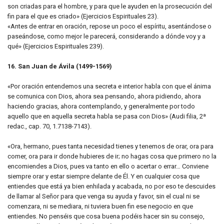
son criadas para el hombre, y para que le ayuden en la prosecución del
fin para el que es criado» (Ejercicios Espirituales 23).
«Antes de entrar en oración, repose un poco el espíritu, asentándose o
paseándose, como mejor le parecerá, considerando a dónde voy y a
qué» (Ejercicios Espirituales 239).
16. San Juan de Ávila (1499-1569)
«Por oración entendemos una secreta e interior habla con que el ánima
se comunica con Dios, ahora sea pensando, ahora pidiendo, ahora
haciendo gracias, ahora contemplando, y generalmente por todo
aquello que en aquella secreta habla se pasa con Dios» (Audi filia, 2ª
redac., cap. 70, 1.7138-7143).
«Ora, hermano, pues tanta necesidad tienes y tenemos de orar, ora para
comer, ora para ir donde hubieres de ir; no hagas cosa que primero no la
encomiendes a Dios, pues va tanto en ello o acertar o errar… Conviene
siempre orar y estar siempre delante de Él. Y en cualquier cosa que
entiendes que está ya bien enhilada y acabada, no por eso te descuides
de llamar al Señor para que venga su ayuda y favor, sin el cual ni se
comenzara, ni se mediara, ni tuviera buen fin ese negocio en que
entiendes. No penséis que cosa buena podéis hacer sin su consejo,