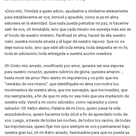
«Dios mío, Trinidad a quien adoro, ayudadme a olvidarme enteramente
para establecerme en vos, inmóvil y apacible, como si ya mi alma
estuviera en la eternidad. Que nada pueda perturbar mi paz, ni hacerme
salir de vos, oh Inmutable, sino que cada minuto me sumerja más aún en
el fondo de vuestro misterio. Pacificad mi alma, haced de ella vuestro
cielo, vuestra morada amada y el lugar de vuestro reposo. Que no os
deje nunca solo, sino que esté allí toda entera, toda despierta en mi fe,
toda en adoración, toda entregada a vuestra acción creadora.
Oh Cristo mío amado, crucificado por amor, quisiera ser una esposa
para vuestro corazón, quisiera cubriros de gloria, quisiera amaros…,
hasta morir de amor. Pero siento mi impotencia y os pido que me
“revistáis de vos mismo”, que identifiquéis mi alma con todos los
movimientos de vuestra alma, que me sumerjáis, que me invadáis, que
me reemplacéis, a fin de que mi vida no sea más que una irradiación de
vuestra vida. Venid a mí como adorador, como reparador y como
salvador. Oh Verbo eterno, Palabra de mi Dios, quiero pasar la vida
escuchándoos, quiero hacerme toda dócil a fin de aprenderlo todo de
vos. Luego, a través de todas las noches, de todos los vacíos, de todas
las impotencias, quiero fijar mis ojos siempre en vos y permanecer bajo
vuestra gran luz; oh mi Astro amado, fascinadme para que no pueda ya