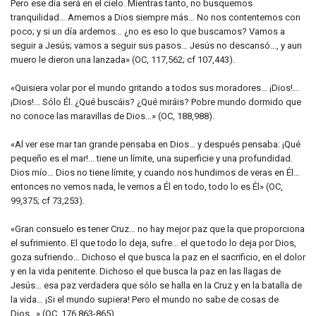
Pero ese día será en el cielo. Mientras tanto, no busquemos
tranquilidad… Amemos a Dios siempre más… No nos contentemos con
poco; y si un día ardemos… ¿no es eso lo que buscamos? Vamos a
seguir a Jesús; vamos a seguir sus pasos… Jesús no descansó…, y aun
muero le dieron una lanzada» (OC, 117,562; cf 107,443).
«Quisiera volar por el mundo gritando a todos sus moradores… ¡Dios!...
¡Dios!... Sólo Él. ¿Qué buscáis? ¿Qué miráis? Pobre mundo dormido que
no conoce las maravillas de Dios…» (OC, 188,988).
«Al ver ese mar tan grande pensaba en Dios… y después pensaba: ¡Qué
pequeño es el mar!... tiene un límite, una superficie y una profundidad.
Dios mío… Dios no tiene límite, y cuando nos hundimos de veras en Él…
entonces no vemos nada, le vemos a Él en todo, todo lo es Él» (OC,
99,375; cf 73,253).
«Gran consuelo es tener Cruz… no hay mejor paz que la que proporciona
el sufrimiento. El que todo lo deja, sufre… el que todo lo deja por Dios,
goza sufriendo… Dichoso el que busca la paz en el sacrificio, en el dolor
y en la vida penitente. Dichoso el que busca la paz en las llagas de
Jesús… esa paz verdadera que sólo se halla en la Cruz y en la batalla de
la vida… ¡Si el mundo supiera! Pero el mundo no sabe de cosas de
Dios…» (OC, 176,863-865).