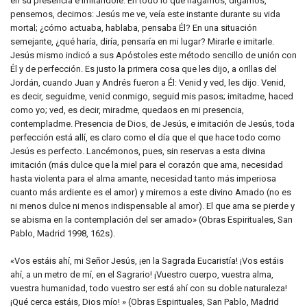
en su presencia e imitándole. En todo lo que hagamos, digamos,
pensemos, decirnos: Jesús me ve, veía este instante durante su vida
mortal; ¿cómo actuaba, hablaba, pensaba Él? En una situación
semejante, ¿qué haría, diría, pensaría en mi lugar? Mirarle e imitarle.
Jesús mismo indicó a sus Apóstoles este método sencillo de unión con
Él y de perfección. Es justo la primera cosa que les dijo, a orillas del
Jordán, cuando Juan y Andrés fueron a Él: Venid y ved, les dijo. Venid,
es decir, seguidme, venid conmigo, seguid mis pasos; imitadme, haced
como yo; ved, es decir, miradme, quedaos en mi presencia,
contempladme. Presencia de Dios, de Jesús, e imitación de Jesús, toda
perfección está allí, es claro como el día que el que hace todo como
Jesús es perfecto. Lancémonos, pues, sin reservas a esta divina
imitación (más dulce que la miel para el corazón que ama, necesidad
hasta violenta para el alma amante, necesidad tanto más imperiosa
cuanto más ardiente es el amor) y miremos a este divino Amado (no es
ni menos dulce ni menos indispensable al amor). El que ama se pierde y
se abisma en la contemplación del ser amado» (Obras Espirituales, San
Pablo, Madrid 1998, 162s).
«Vos estáis ahí, mi Señor Jesús, ¡en la Sagrada Eucaristía! ¡Vos estáis
ahí, a un metro de mí, en el Sagrario! ¡Vuestro cuerpo, vuestra alma,
vuestra humanidad, todo vuestro ser está ahí con su doble naturaleza!
¡Qué cerca estáis, Dios mío! » (Obras Espirituales, San Pablo, Madrid