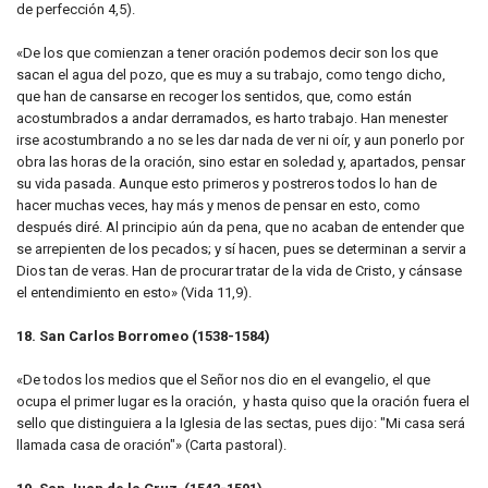
de perfección 4,5).
«De los que comienzan a tener oración podemos decir son los que
sacan el agua del pozo, que es muy a su trabajo, como tengo dicho,
que han de cansarse en recoger los sentidos, que, como están
acostumbrados a andar derramados, es harto trabajo. Han menester
irse acostumbrando a no se les dar nada de ver ni oír, y aun ponerlo por
obra las horas de la oración, sino estar en soledad y, apartados, pensar
su vida pasada. Aunque esto primeros y postreros todos lo han de
hacer muchas veces, hay más y menos de pensar en esto, como
después diré. Al principio aún da pena, que no acaban de entender que
se arrepienten de los pecados; y sí hacen, pues se determinan a servir a
Dios tan de veras. Han de procurar tratar de la vida de Cristo, y cánsase
el entendimiento en esto» (Vida 11,9).
18. San Carlos Borromeo (1538-1584)
«De todos los medios que el Señor nos dio en el evangelio, el que
ocupa el primer lugar es la oración, y hasta quiso que la oración fuera el
sello que distinguiera a la Iglesia de las sectas, pues dijo: "Mi casa será
llamada casa de oración"» (Carta pastoral).