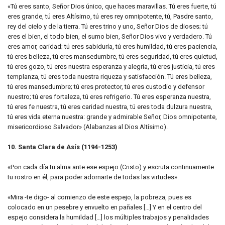
«Tú eres santo, Señor Dios único, que haces maravillas. Tú eres fuerte, tú
eres grande, tú eres Altísimo, tú eres rey omnipotente, tú, Pasdre santo,
rey del cielo y de la tierra. Tú eres trino y uno, Señor Dios de dioses; tú
eres el bien, el todo bien, el sumo bien, Señor Dios vivo y verdadero. Tú
eres amor, caridad; tú eres sabiduría, tú eres humildad, tú eres paciencia,
tú eres belleza, tú eres mansedumbre, tú eres seguridad, tú eres quietud,
tú eres gozo, tú eres nuestra esperanza y alegría, tú eres justicia, tú eres
templanza, tú eres toda nuestra riqueza y satisfacción. Tú eres belleza,
tú eres mansedumbre; tú eres protector, tú eres custodio y defensor
nuestro; tú eres fortaleza, tú eres refrigerio. Tú eres esperanza nuestra,
tú eres fe nuestra, tú eres caridad nuestra, tú eres toda dulzura nuestra,
tú eres vida eterna nuestra: grande y admirable Señor, Dios omnipotente,
misericordioso Salvador» (Alabanzas al Dios Altísimo).
10. Santa Clara de Asís (1194-1253)
«Pon cada día tu alma ante ese espejo (Cristo) y escruta continuamente
tu rostro en él, para poder adornarte de todas las virtudes».
«Mira -te digo- al comienzo de este espejo, la pobreza, pues es
colocado en un pesebre y envuelto en pañales […] Y en el centro del
espejo considera la humildad […] los múltiples trabajos y penalidades