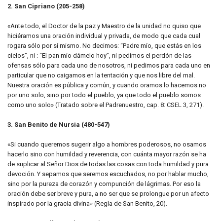
2. San Cipriano (205-258)
«Ante todo, el Doctor de la paz y Maestro de la unidad no quiso que
hiciéramos una oración individual y privada, de modo que cada cual
rogara sólo por sí mismo. No decimos: “Padre mío, que estás en los
cielos”, ni : “El pan mío dámelo hoy”, ni pedimos el perdón de las
ofensas sólo para cada uno de nosotros, ni pedimos para cada uno en
particular que no caigamos en la tentación y que nos libre del mal.
Nuestra oración es pública y común, y cuando oramos lo hacemos no
por uno solo, sino por todo el pueblo, ya que todo el pueblo somos
como uno solo» (Tratado sobre el Padrenuestro, cap. 8: CSEL 3, 271).
3. San Benito de Nursia (480-547)
«Si cuando queremos sugerir algo a hombres poderosos, no osamos
hacerlo sino con humildad y reverencia, con cuánta mayor razón se ha
de suplicar al Señor Dios de todas las cosas con toda humildad y pura
devoción. Y sepamos que seremos escuchados, no por hablar mucho,
sino por la pureza de corazón y compunción de lágrimas. Por eso la
oración debe ser breve y pura, a no ser que se prolongue por un afecto
inspirado por la gracia divina» (Regla de San Benito, 20).