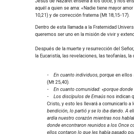
Jesús de Nazaret enseña a los doce, y nos enseña
aquél a quien se ama: «Nadie tiene mayor amor 
10,21) y de corrección fraterna (Mt 18,15-17).
Dentro de esta llamada a la Fraternidad Univer
queremos ser uno en la misión de vivir y extende
Después de la muerte y resurrección del Señor,
la Eucaristía, las revelaciones, las teofanías, la
-
En cuanto individuos
, porque en ellos
(Mt 25,40).
-
En cuanto comunidad: «porque donde ha
-
Los discípulos de Emaús
nos indican q
Cristo, y esto les llevará a comunicarlo a
bendición, lo partió y se lo iba dando. A el
ardía nuestro corazón mientras nos hablab
donde encontraron reunidos a los Once co
ellos contaron lo que les había pasado po