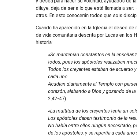
y desea para hacer su voluntad, ayudados de la 
diluye, deja de ser a lo que está llamada a s
otros. En esto conocerán todos que sois discíp
Cuando ha aparecido en la Iglesia el deseo de re
de vida comunitaria descrita por Lucas en los 
historia:
«Se mantenían constantes en la enseñanza 
todos, pues los apóstoles realizaban muc
Todos los creyentes estaban de acuerdo y 
cada uno.
Acudían diariamente al Templo con perseve
corazón, alabando a Dios y gozando de la 
2,42-47).
«La multitud de los creyentes tenía un so
Los apóstoles daban testimonio de la res
No había entre ellos ningún necesitado, p
de los apóstoles, y se repartía a cada un