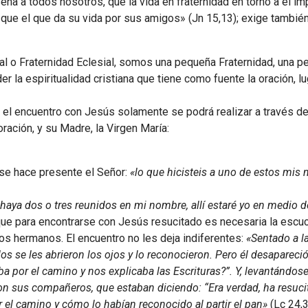
 a todos nosotros, que la vida en fraternidad en torno a él impli
que el que da su vida por sus amigos» (Jn 15,13); exige tambié
sal o Fraternidad Eclesial, somos una pequeña Fraternidad, una 
r la espiritualidad cristiana que tiene como fuente la oración, l
 el encuentro con Jesús solamente se podrá realizar a través de
 oración, y su Madre, la Virgen María:
 se hace presente el Señor:
«lo que hicisteis a uno de estos mis
ya dos o tres reunidos en mi nombre, allí estaré yo en medio de
ue para encontrarse con Jesús resucitado es necesaria la escuc
 los hermanos. El encuentro no les deja indiferentes:
«Sentado a l
los se les abrieron los ojos y lo reconocieron. Pero él desapareció
a por el camino y nos explicaba las Escrituras?”. Y, levantándos
n sus compañeros, que estaban diciendo: “Era verdad, ha resucit
r el camino y cómo lo habían reconocido al partir el pan»
(Lc 24,