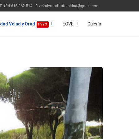
+34 616 262 514
veladyoradfraternidad@gmail.com
idad Velad y Orad
EOVE
Galería
FVYO