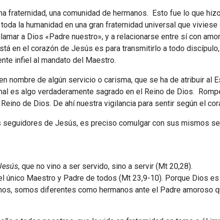
na fraternidad, una comunidad de hermanos. Esto fue lo que hizo 
a toda la humanidad en una gran fraternidad universal que viviese c
llamar a Dios «Padre nuestro», y a relacionarse entre sí con a
stá en el corazón de Jesús es para transmitirlo a todo discípulo
nte infiel al mandato del Maestro.
en nombre de algún servicio o carisma, que se ha de atribuir al E
rnal es algo verdaderamente sagrado en el Reino de Dios. Rompe
l Reino de Dios. De ahí nuestra vigilancia para sentir según el co
los seguidores de Jesús, es preciso comulgar con sus mismos se
 Jesús
, que no vino a ser servido, sino a servir (Mt 20,28).
 el único Maestro y Padre de todos (Mt 23,9-10). Porque Dios es
anos, somos diferentes como hermanos ante el Padre amoroso qu