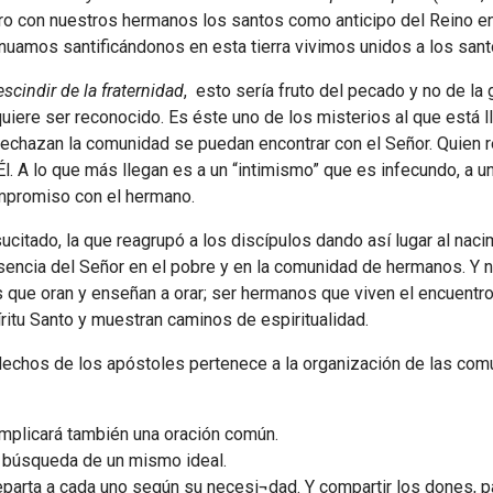
tro con nuestros hermanos los santos como anticipo del Reino en 
nuamos santificándonos en esta tierra vivimos unidos a los sant
cindir de la fraternidad
, esto sería fruto del pecado y no de la
iere ser reconocido. Es éste uno de los misterios al que está l
rechazan la comunidad se puedan encontrar con el Señor. Quien r
l. A lo que más llegan es a un “intimismo” que es infecundo, a u
ompromiso con el hermano.
esucitado, la que reagrupó a los discípulos dando así lugar al na
resencia del Señor en el pobre y en la comunidad de hermanos. 
que oran y enseñan a orar; ser hermanos que viven el encuentro 
íritu Santo y muestran caminos de espiritualidad.
 Hechos de los apóstoles pertenece a la organización de las com
implicará también una oración común.
 búsqueda de un mismo ideal.
reparta a cada uno según su necesi¬dad. Y compartir los dones, pa