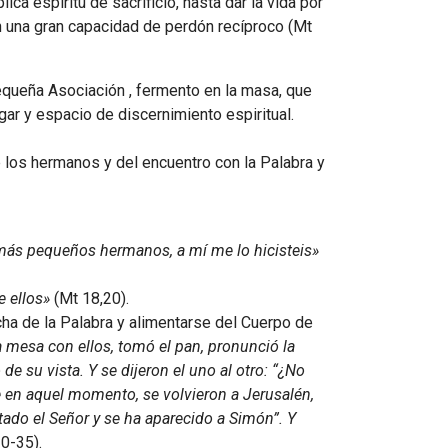
ca espíritu de sacrificio, hasta dar la vida por
n una gran capacidad de perdón recíproco (Mt
pequeña Asociación , fermento en la masa, que
ugar y espacio de discernimiento espiritual.
 los hermanos y del encuentro con la Palabra y
 más pequeños hermanos, a mí me lo hicisteis»
 ellos»
(Mt 18,20).
ha de la Palabra y alimentarse del Cuerpo de
a mesa con ellos, tomó el pan, pronunció la
 de su vista. Y se dijeron el uno al otro: “¿No
e en aquel momento, se volvieron a Jerusalén,
ado el Señor y se ha aparecido a Simón”. Y
30-35).