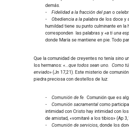
demás.
-
Fidelidad a la fracción del pan
o celebra
-
Obediencia a la palabra
de los doce y a
humildad tiene su punto culminante en la 
corresponden las palabras y
«a ti una es
donde María se mantiene en pie. Todo par
Que la comunidad de creyentes no tenía sino u
los hermanos:
«...que todos sean uno. Como tú,
enviado»
(Jn 17,21). Este misterio de comunión
piedra preciosa con destellos de luz:
-
Comunión de fe
. Comunión que es algo
-
Comunión sacramental
como participac
intimidad con Cristo hay intimidad con lo
de amistad, «vomitaré a los tibios» (Ap 3,
-
Comunión de servicios
, donde los don