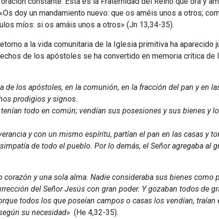
oración constante. Esta es la Fraternidad del Reino que ora y ama
er: «Os doy un mandamiento nuevo: que os améis unos a otros; c
ulos míos: si os amáis unos a otros» (Jn 13,34-35).
torno a la vida comunitaria de la Iglesia primitiva ha aparecido 
Hechos de los apóstoles se ha convertido en memoria crítica de l
de los apóstoles, en la comunión, en la fracción del pan y en l
hos prodigios y signos.
tenían todo en común; vendían sus posesiones y sus bienes y lo 
rancia y con un mismo espíritu, partían el pan en las casas y to
simpatía de todo el pueblo. Por lo demás, el Señor agregaba al g
lo corazón y una sola alma. Nadie consideraba sus bienes como p
urrección del Señor Jesús con gran poder. Y gozaban todos de gr
orque todos los que poseían campos o casas los vendían, traían el
o según su necesidad»
(He 4,32-35).