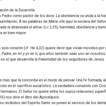
ción de la Eucaristía.
 Pedro como pastor de los doce. La obediencia va unida a la hum
humillación. A las palabras de María
«He aquí la esclava del Seño
pada te atravesará el alma»
(Lc 2,35), humildad, obediencia y humil
a un bien mayor.
n solo corazón (cf He 4,32) quiere decir que vivían movidos po
 Padre, en mí y yo en ti, que ellos también sean uno en nosotro
 es el que desarrolla la fraternidad de los seguidores de Jes
 más que la concordia en el modo de pensar. Una fe formada, alim
ión en el sacrificio eucarístico. La verdadera comunión con Cris
s hermanos. El Señor no quiere entre los suyos relaciones superfi
16) nos dice el libro del Apocalipsis.
es recibidos del Espíritu Santo se ponen al servicio de los demá